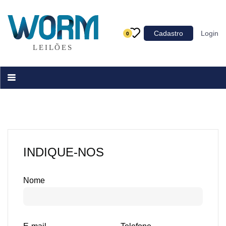
Categoria
Cadastro
Login
0
Imóveis
Terrenos
Acessórios para Veículos
Máquinas
INDIQUE-NOS
Nome