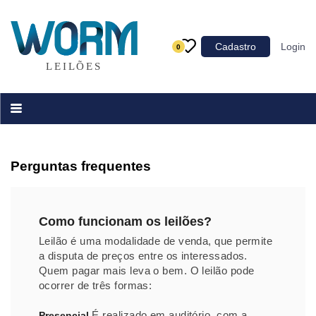
Categoria
Cadastro
Login
0
Imóveis
Terrenos
Acessórios para Veículos
Máquinas
Perguntas frequentes
Como funcionam os leilões?
Leilão é uma modalidade de venda, que permite
a disputa de preços entre os interessados.
Quem pagar mais leva o bem. O leilão pode
ocorrer de três formas:
É realizado em auditório, com a
Presencial