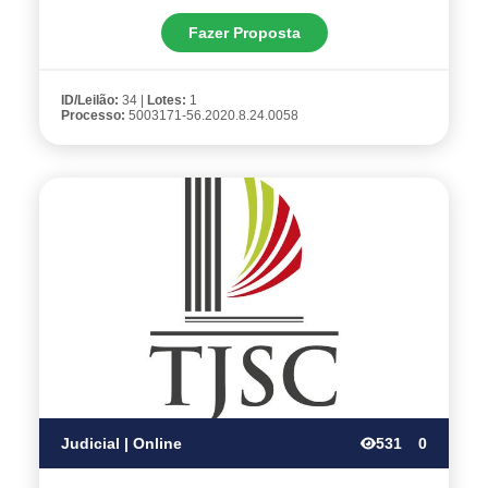
Fazer Proposta
ID/Leilão:
34 |
Lotes:
1
Processo:
5003171-56.2020.8.24.0058
Judicial | Online
531
0