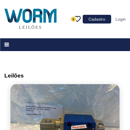
Categoria
Cadastro
Login
0
Imóveis
Terrenos
Acessórios para Veículos
Máquinas
Leilões