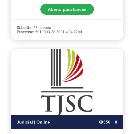
Aberto para lances
ID/Leilão:
36 |
Lotes:
1
Processo:
5019803-28.2021.4.04.7200
Judicial | Online
356
0