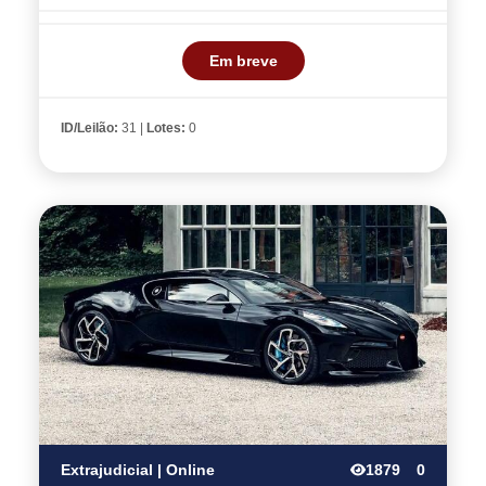
Em breve
ID/Leilão:
31 |
Lotes:
0
Extrajudicial | Online
1879
0