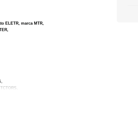
ato ELETR, marca MTR,
TER,
,
S,
DETCTORS,
o estado e nas condições (intrínsecas e extrínsecas) em