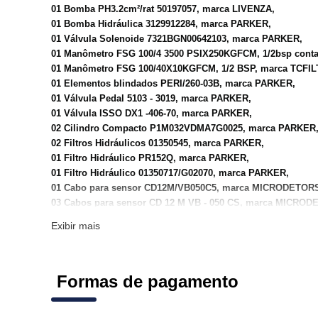
01 Bomba PH3.2cm²/rat 50197057, marca LIVENZA,
01 Bomba Hidráulica 3129912284, marca PARKER,
01 Válvula Solenoide 7321BGN00642103, marca PARKER,
01 Manômetro FSG 100/4 3500 PSIX250KGFCM, 1/2bsp cont
01 Manômetro FSG 100/40X10KGFCM, 1/2 BSP, marca TCFIL
01 Elementos blindados PERI/260-03B, marca PARKER,
01 Válvula Pedal 5103 - 3019, marca PARKER,
01 Válvula ISSO DX1 -406-70, marca PARKER,
02 Cilindro Compacto P1M032VDMA7G0025, marca PARKER
02 Filtros Hidráulicos 01350545, marca PARKER,
01 Filtro Hidráulico PR152Q, marca PARKER,
01 Filtro Hidráulico 01350717/G02070, marca PARKER,
01 Cabo para sensor CD12M/VB050C5, marca MICRODETOR
03 Cabos para sensor CD 12 M VB - 050 CS, marca MICRO
05 Gerador de Vácuo P5V - GAR614, marca PARKER,
Exibir mais
05 Ventosa PKG -75-NBR, marca PARKER.
O bem vai a leilão n
que se encontra.
Formas de pagamento