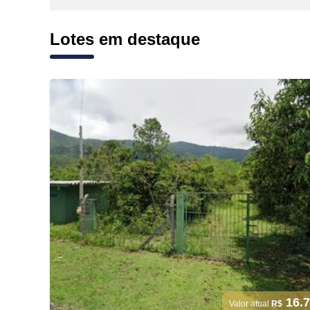
Lotes em destaque
16.7
Valor atual
R$