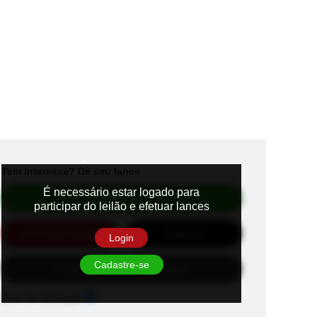
Tem interesse? Dê seu lance
É necessário estar logado para
Efetuar Lance
participar do leilão e efetuar lances
Lance
Automático
Auditório
Login
Cadastre-se
Habilite-se para efetuar lances
Sons de notificação