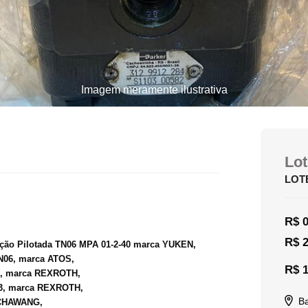
Imagem meramente ilustrativa
Lot
LOT
R$ 0
R$ 2
ão Pilotada TN06 MPA 01-2-40 marca YUKEN,
TN06, marca ATOS,
R$ 1
3, marca REXROTH,
53, marca REXROTH,
Ba
a CHAWANG,