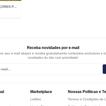
IMÓVEL URBANO TERRENO 147.071M² PRAIA DOS AÇORES PANTANO SUL FLORIANÓPOLIS/SC
Receba novidades por e-mail
re seu e-mail abaixo e receba gratuitamente conteúdos exclusivos e t
novidades do site com prioridade!
nal
Marketplace
Nossas Políticas e T
Leilões
Termos e Condições de 