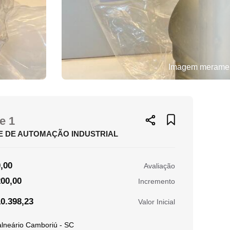
Imagem merament
e 1
E DE AUTOMAÇÃO INDUSTRIAL
,00
Avaliação
00,00
Incremento
0.398,23
Valor Inicial
lneário Camboriú - SC