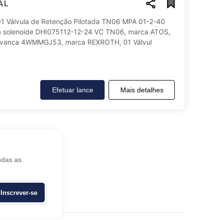
AL
e exibição:
Ordenar por:
Válvula de Retenção Pilotada TN06 MPA 01-2-40
la solenoide DHI075112-12-24 VC TN06, marca ATOS,
alavanca 4WMMGJ53, marca REXROTH, 01 Válvul
Efetuar lance
Mais detalhes
odas as
Inscrever-se