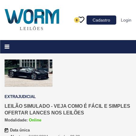
Categoria
Cadastro
Login
0
Imóveis
Terrenos
Acessórios para Veículos
Máquinas
EXTRAJUDICIAL
LEILÃO SIMULADO - VEJA COMO É FÁCIL E SIMPLES
OFERTAR LANCES NOS LEILÕES
Modalidade:
Online
Data única