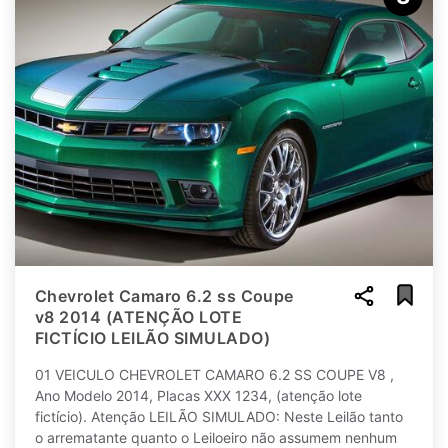
Chevrolet Camaro 6.2 ss Coupe
v8 2014 (ATENÇÃO LOTE
FICTÍCIO LEILÃO SIMULADO)
01 VEICULO CHEVROLET CAMARO 6.2 SS COUPE V8 ,
Ano Modelo 2014, Placas XXX 1234, (atenção lote
fictício). Atenção LEILÃO SIMULADO: Neste Leilão tanto
o arrematante quanto o Leiloeiro não assumem nenhum