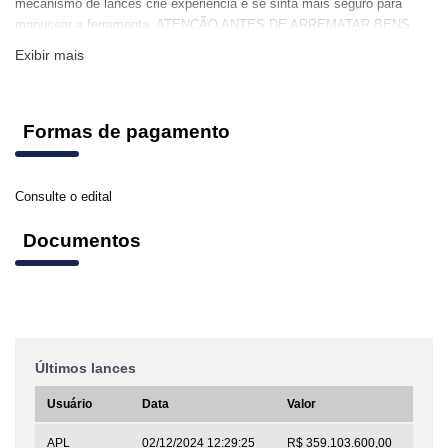
mecanismo de lances crie experiencia e se sinta mais seguro para
manusear a ferramenta. ATENÇÃO ANTES DE ARREMATAR BENS
EM LEILÃO LEIA ATENTAMENTE SEU EDITAL E NUNCA DEIXE DE
Exibir mais
FAZER VISITA AO BEM PESSOALMENTE CONFERINDO TODOS OS
DETALHES!
Formas de pagamento
Consulte o edital
Documentos
Últimos lances
Usuário
Data
Valor
APL
02/12/2024 12:29:25
R$ 359.103.600,00