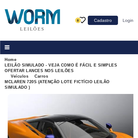
Categoria
Cadastro
Login
0
Imóveis
Terrenos
Acessórios para Veículos
Home
LEILÃO SIMULADO - VEJA COMO É FÁCIL E SIMPLES
Máquinas
OFERTAR LANCES NOS LEILÕES
Veículos
Carros
MCLAREN 720S (ATENÇÃO LOTE FICTÍCIO LEILÃO
SIMULADO )