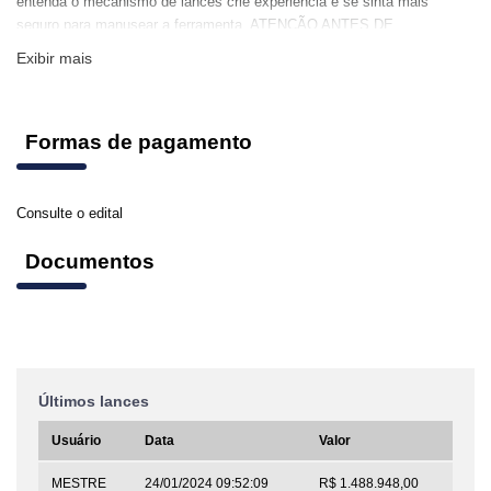
entenda o mecanismo de lances crie experiencia e se sinta mais
seguro para manusear a ferramenta. ATENÇÃO ANTES DE
ARREMATAR BENS EM LEILÃO LEIA ATENTAMENTE SEU EDITAL E
Exibir mais
NUNCA DEIXE DE FAZER VISITA AO BEM PESSOALMENTE
CONFERINDO TODOS OS DETALHES!
Formas de pagamento
Consulte o edital
Documentos
Últimos lances
Usuário
Data
Valor
MESTRE
24/01/2024 09:52:09
R$ 1.488.948,00