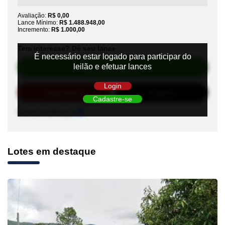
Avaliação:
R$ 0,00
Lance Mínimo:
R$ 1.488.948,00
Incremento:
R$ 1.000,00
Tem interesse? Dê seu lance
É necessário estar logado para participar do
leilão e efetuar lances
Efetuar Lance
Login
Automático
Auditório
Cadastre-se
Sons de notificação
Lotes em destaque