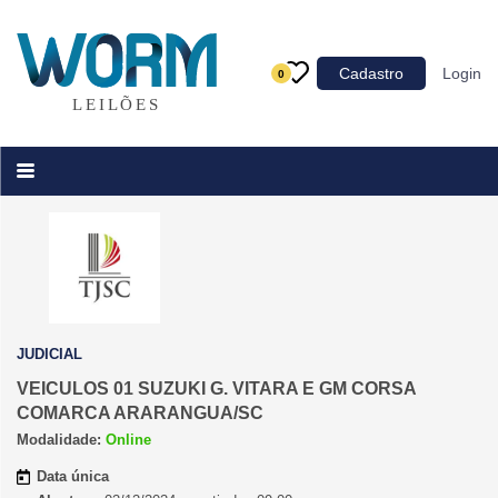
Categoria
Cadastro
Login
0
Imóveis
Terrenos
Acessórios para Veículos
Máquinas
JUDICIAL
VEICULOS 01 SUZUKI G. VITARA E GM CORSA
COMARCA ARARANGUA/SC
Modalidade:
Online
Data única