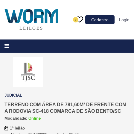
Categoria
Cadastro
Login
0
Imóveis
Terrenos
Acessórios para Veículos
Máquinas
JUDICIAL
TERRENO COM ÁREA DE 781,60M² DE FRENTE COM
A RODOVIA SC-418 COMARCA DE SÃO BENTO/SC
Modalidade:
Online
1º leilão