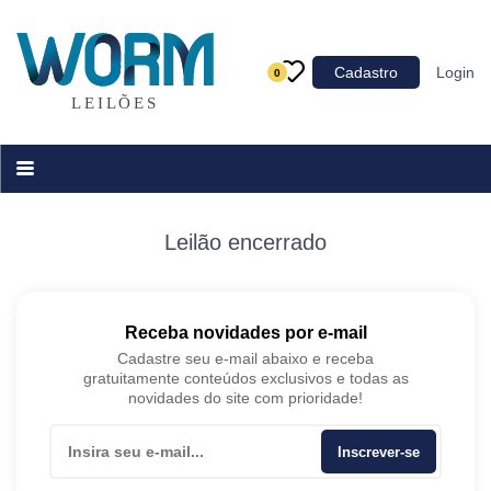
Categoria
Cadastro
Login
0
Imóveis
Terrenos
Acessórios para Veículos
Máquinas
Leilão encerrado
Receba novidades por e-mail
Cadastre seu e-mail abaixo e receba
gratuitamente conteúdos exclusivos e todas as
novidades do site com prioridade!
Inscrever-se