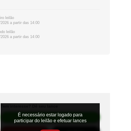
ro leilão
/2026 a partir das 14:00
do leilão
/2026 a partir das 14:00
Tem interesse? Dê seu lance
É necessário estar logado para
Efetuar Lance
participar do leilão e efetuar lances