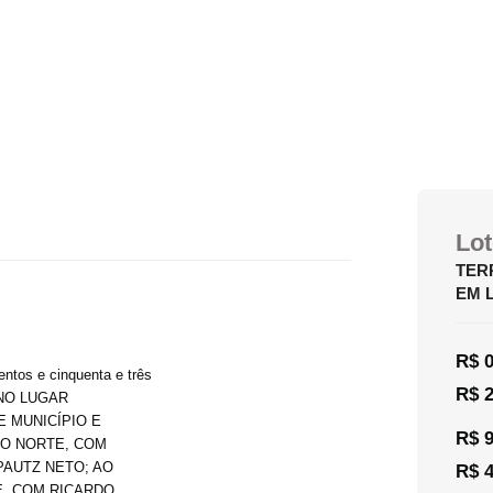
Lot
TER
EM 
R$ 0
os e cinquenta e três
R$ 2
O NO LUGAR
E MUNICÍPIO E
R$ 9
O NORTE, COM
PAUTZ NETO; AO
R$ 4
, COM RICARDO