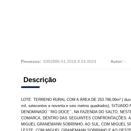
Processo:
Autor:
-
Descrição
LOTE: TERRENO RURAL COM A ÁREA DE 253.796,00m² ( duzent
mil, setecentos e noventa e seis metros quadrados), SITUAD
DENOMINADO ´´RIO DOCE´´, NA FAZENDA DO SALTO, NEST
COMARCA, DENTRO DAS SEGUINTES CONFRONTAÇÕES: A
MIGUEL GRANEMANN SOBRINHO; AO SUL, COM MIGUEL S
LESTE, COM MIGUEL GRANEMANN SOBRINHO E AO OESTE