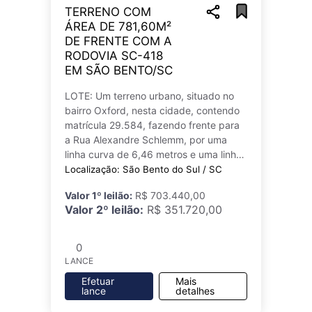
TERRENO COM
ÁREA DE 781,60M²
DE FRENTE COM A
RODOVIA SC-418
EM SÃO BENTO/SC
LOTE: Um terreno urbano, situado no
bairro Oxford, nesta cidade, contendo
matrícula 29.584, fazendo frente para
a Rua Alexandre Schlemm, por uma
linha curva de 6,46 metros e uma linha
reta de 17,16 metros, fundos com
Localização: São Bento do Sul / SC
herdeiros de Carlos Rudnick, por 23,1
Valor 1º leilão:
R$ 703.440,00
Valor 2º leilão:
R$ 351.720,00
0
LANCE
Efetuar
Mais
lance
detalhes