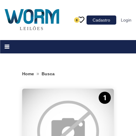
Categoria
Cadastro
Login
0
Imóveis
Terrenos
Acessórios para Veículos
Máquinas
»
Home
Busca
1