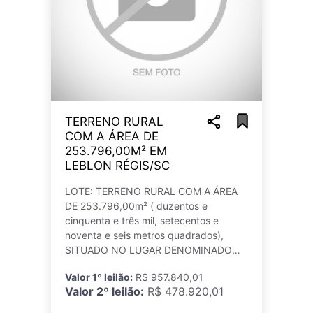
TERRENO RURAL
COM A ÁREA DE
253.796,00M² EM
LEBLON RÉGIS/SC
LOTE: TERRENO RURAL COM A ÁREA
DE 253.796,00m² ( duzentos e
cinquenta e três mil, setecentos e
noventa e seis metros quadrados),
SITUADO NO LUGAR DENOMINADO
´´RIO DOCE´´, NA FAZENDA DO
Valor 1º leilão:
R$ 957.840,01
SALTO, NESTE MUNICÍPIO E
Valor 2º leilão:
R$ 478.920,01
COMARCA, DENTRO DAS SEGUINTES
CONFRONTAÇÕES: