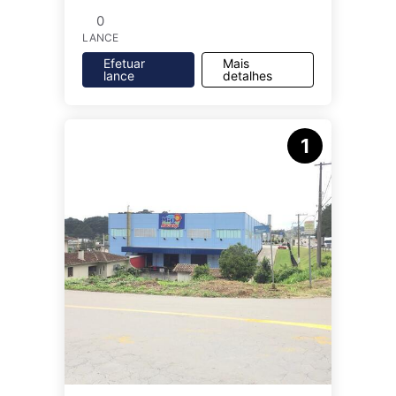
0
LANCE
Efetuar
Mais
lance
detalhes
1